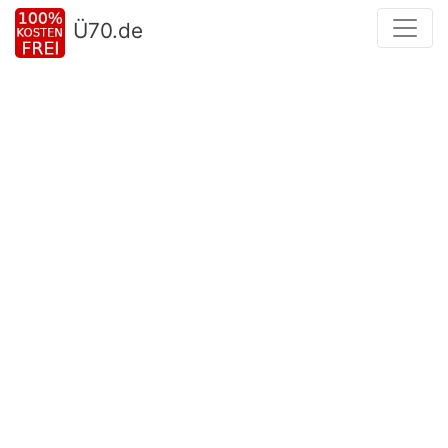
Ü70.de