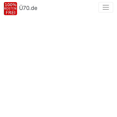
Ü70.de