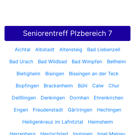
Seniorentreff Plzbereich 7
Aichtal
Albstadt
Altensteig
Bad Liebenzell
Bad Urach
Bad Wildbad
Bad Wimpfen
Bellheim
Bietigheim
Bisingen
Bissingen an der Teck
Bopfingen
Brackenheim
Bühl
Calw
Chur
Deißlingen
Denkingen
Dornhan
Ehrenkirchen
Engen
Freudenstadt
Gärtringen
Hechingen
Heiligenkreuz im Lafnitztal
Heimsheim
Herrenberg
Herrischried
Iggingen
Insel Mainau