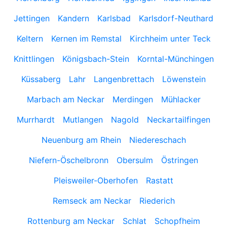
Jettingen
Kandern
Karlsbad
Karlsdorf-Neuthard
Keltern
Kernen im Remstal
Kirchheim unter Teck
Knittlingen
Königsbach-Stein
Korntal-Münchingen
Küssaberg
Lahr
Langenbrettach
Löwenstein
Marbach am Neckar
Merdingen
Mühlacker
Murrhardt
Mutlangen
Nagold
Neckartailfingen
Neuenburg am Rhein
Niedereschach
Niefern-Öschelbronn
Obersulm
Östringen
Pleisweiler-Oberhofen
Rastatt
Remseck am Neckar
Riederich
Rottenburg am Neckar
Schlat
Schopfheim