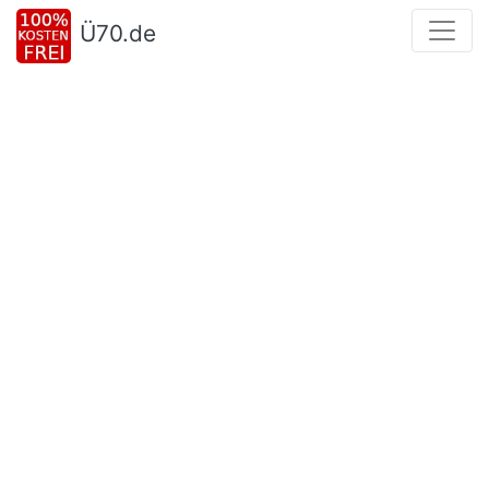
Ü70.de