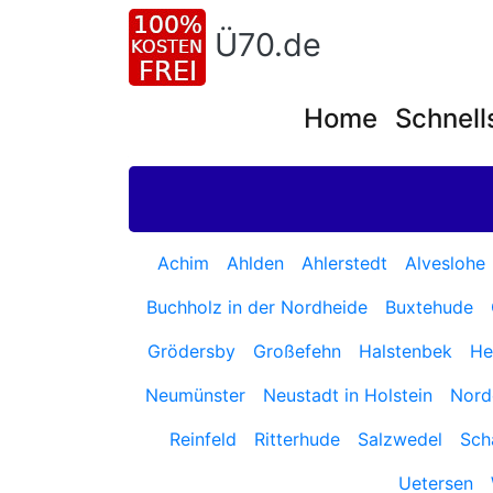
Ü70.de
Home
Schnell
Achim
Ahlden
Ahlerstedt
Alveslohe
Buchholz in der Nordheide
Buxtehude
Grödersby
Großefehn
Halstenbek
He
Neumünster
Neustadt in Holstein
Nord
Reinfeld
Ritterhude
Salzwedel
Sch
Uetersen