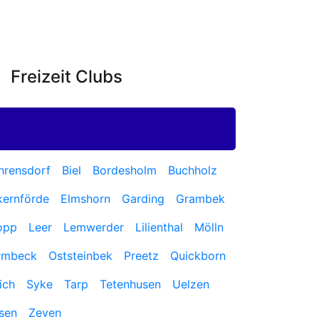
Freizeit Clubs
hrensdorf
Biel
Bordesholm
Buchholz
kernförde
Elmshorn
Garding
Grambek
opp
Leer
Lemwerder
Lilienthal
Mölln
rmbeck
Oststeinbek
Preetz
Quickborn
ich
Syke
Tarp
Tetenhusen
Uelzen
sen
Zeven