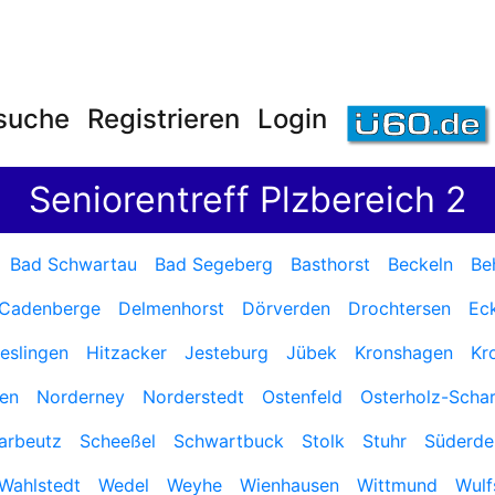
suche
Registrieren
Login
Seniorentreff Plzbereich 2
Bad Schwartau
Bad Segeberg
Basthorst
Beckeln
Be
Cadenberge
Delmenhorst
Dörverden
Drochtersen
Ec
eslingen
Hitzacker
Jesteburg
Jübek
Kronshagen
Kr
en
Norderney
Norderstedt
Ostenfeld
Osterholz-Scha
arbeutz
Scheeßel
Schwartbuck
Stolk
Stuhr
Süderde
Wahlstedt
Wedel
Weyhe
Wienhausen
Wittmund
Wulf