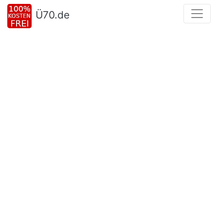
Ü70.de