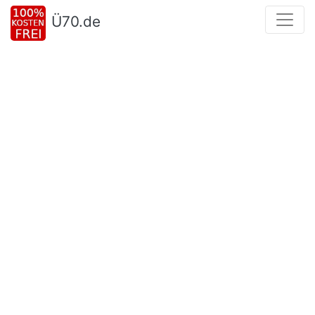
Ü70.de