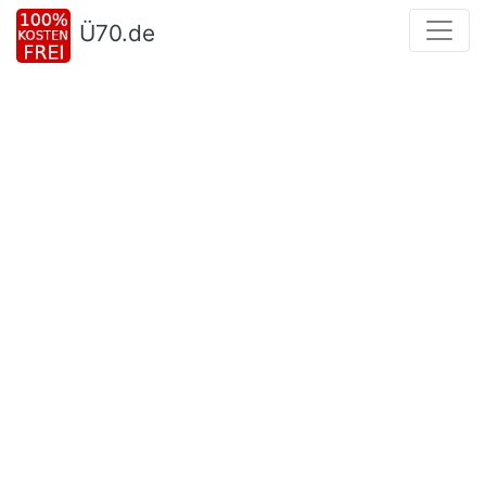
Ü70.de